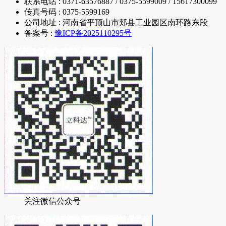
联系电话 : 0371-63576887 / 0375-5599009 / 15617300099
传真号码 : 0375-5599169
公司地址 : 河南省平顶山市郏县工业园区南环路东段
备案号 :
豫ICP备2025110295号
关注微信公众号