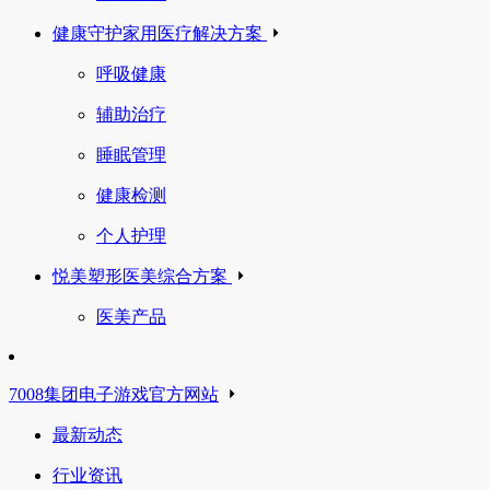
健康守护家用医疗解决方案
呼吸健康
辅助治疗
睡眠管理
健康检测
个人护理
悦美塑形医美综合方案
医美产品
7008集团电子游戏官方网站
最新动态
行业资讯