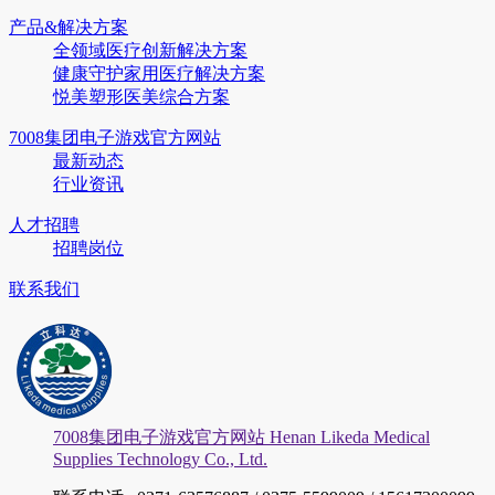
产品&解决方案
全领域医疗创新解决方案
健康守护家用医疗解决方案
悦美塑形医美综合方案
7008集团电子游戏官方网站
最新动态
行业资讯
人才招聘
招聘岗位
联系我们
7008集团电子游戏官方网站
Henan Likeda Medical
Supplies Technology Co., Ltd.