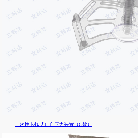
一次性卡扣式止血压力装置（C款）