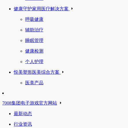
健康守护家用医疗解决方案
呼吸健康
辅助治疗
睡眠管理
健康检测
个人护理
悦美塑形医美综合方案
医美产品
7008集团电子游戏官方网站
最新动态
行业资讯