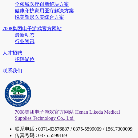
全领域医疗创新解决方案
健康守护家用医疗解决方案
悦美塑形医美综合方案
7008集团电子游戏官方网站
最新动态
行业资讯
人才招聘
招聘岗位
联系我们
7008集团电子游戏官方网站
Henan Likeda Medical
Supplies Technology Co., Ltd.
联系电话 : 0371-63576887 / 0375-5599009 / 15617300099
传真号码 : 0375-5599169