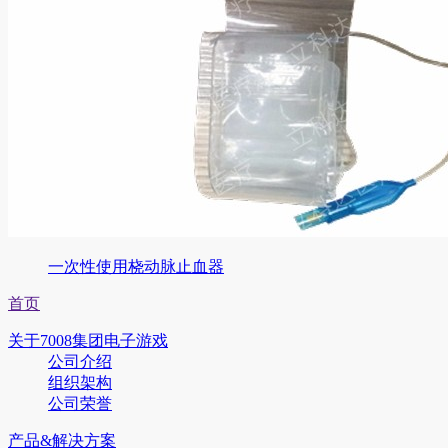
一次性使用桡动脉止血器
首页
关于7008集团电子游戏
公司介绍
组织架构
公司荣誉
产品&解决方案