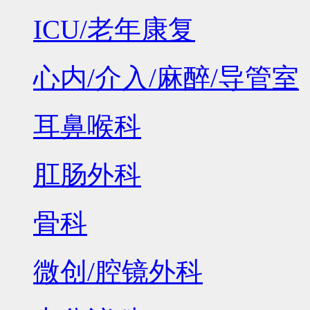
ICU/老年康复
心内/介入/麻醉/导管室
耳鼻喉科
肛肠外科
骨科
微创/腔镜外科