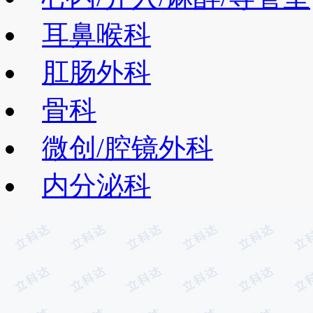
耳鼻喉科
肛肠外科
骨科
微创/腔镜外科
内分泌科