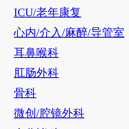
ICU/老年康复
心内/介入/麻醉/导管室
耳鼻喉科
肛肠外科
骨科
微创/腔镜外科