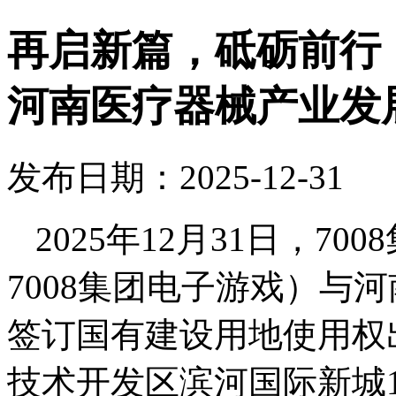
再启新篇，砥砺前行！
河南医疗器械产业发
发布日期：2025-12-31
2025
年12月31日，7
7008集团电子游戏）与
签订国有建设用地使用权
技术开发区滨河国际新城1