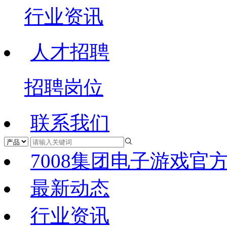
行业资讯
人才招聘
招聘岗位
联系我们
7008集团电子游戏官
最新动态
行业资讯