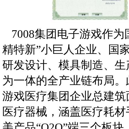
7008集团电子游戏作
精特新”小巨人企业、国
研发设计、模具制造、生
为一体的全产业链布局。此
游戏医疗集团企业总建筑面
医疗器械，涵盖医疗耗材手
美产品“O2O”端三个板块