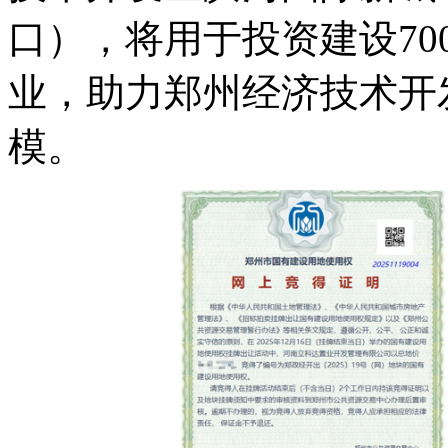
口），将用于投资建设70
业，助力郑州经济技术开
模。