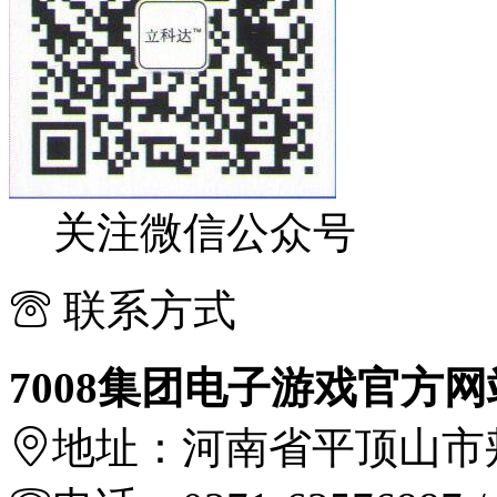
关注微信公众号
联系方式
7008集团电子游戏官方网
地址：
河南省平顶山市