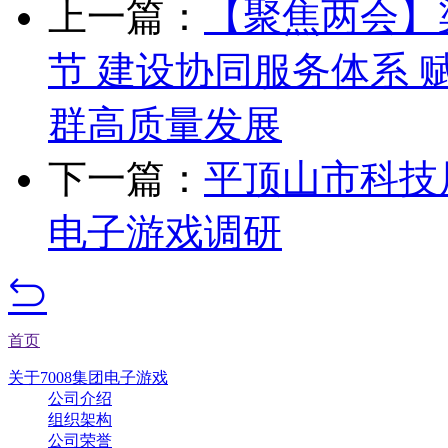
上一篇：
【聚焦两会】
节 建设协同服务体系
群高质量发展
下一篇：
平顶山市科技
电子游戏调研
首页
关于7008集团电子游戏
公司介绍
组织架构
公司荣誉